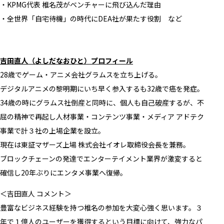
・KPMG代表 椎名茂がベンチャーに飛び込んだ理由
・全世界「自宅待機」の時代にDEA社が果たす役割 など
吉田直人（よしだなおひと）プロフィール
28歳でゲーム・アニメ会社グラムスを立ち上げる。
デジタルアニメの黎明期にいち早く参入するも32歳で癌を発症。
34歳の時にグラムス社倒産と同時に、個人も自己破産するが、不
屈の精神で再起し人材事業・コンテンツ事業・メディア アドテク
事業で計３社の上場企業を設立。
現在は東証マザーズ上場 株式会社イオレ取締役会長を兼務。
ブロックチェーンの発達でエンターテイメント業界が激変すると
確信し20年ぶりにエンタメ事業へ復帰。
＜吉田直人 コメント＞
豊富なビジネス経験を持つ椎名の参加を大変心強く思います。３
年で１億人のユーザーを獲得するという目標に向けて、強力なパ