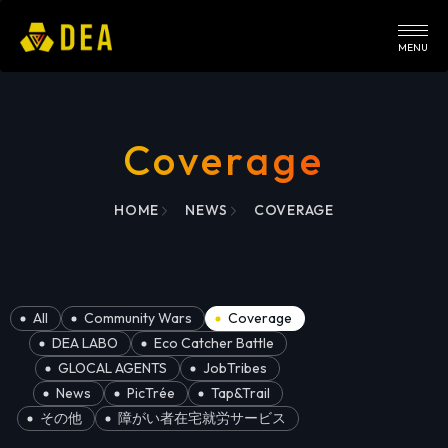
MENU
Coverage
HOME
NEWS
COVERAGE
All
Community Wars
Coverage
DEA LABO
Eco Catcher Battle
GLOCAL AGENTS
JobTribes
News
PicTrée
Tap&Trail
その他
障がい者在宅就労サービス