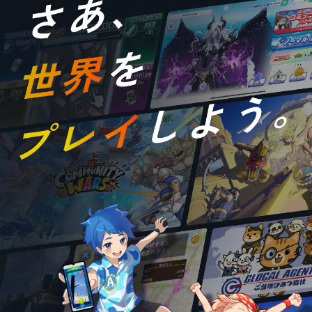
シ
ョ
ン