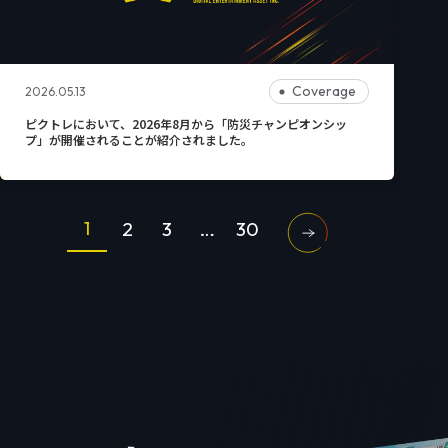
Coverage
2026.05.13
ピクトレにおいて、2026年8月から「防災チャンピオンシッ
プ」が開催されることが紹介されました。
ペ
1
2
3
…
30
ー
ジ
ナ
ビ
ゲ
ー