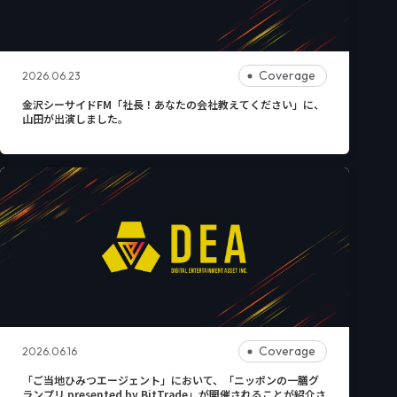
Coverage
2026.06.23
金沢シーサイドFM「社長！あなたの会社教えてください」に、
山田が出演しました。
Coverage
2026.06.16
「ご当地ひみつエージェント」において、「ニッポンの一膳グ
ランプリ presented by BitTrade」が開催されることが紹介さ