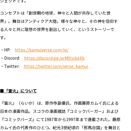
ジェクトです。
コンセプトは「創世期の地球、神々と人間が共存していた世
界」。舞台はアンティクア大陸。様々な神々と、その神を信仰す
る人々と共に理想の世界を創出していく、というストーリーで
す。
・HP:
https://kamuiverse.com/jp/
・Discord:
https://discord.gg/arMXtpbeXb
・Twitter:
https://twitter.com/verse_kamui
■「雷火」について
『雷火』（らいか）は、原作寺島優氏、作画藤原カムイ氏による
日本の漫画作品。スコラの漫画雑誌『コミックバーガー』および
『コミックバーズ』にて1987年から1997年まで連載された。藤原
カムイ氏の代表作のひとつ。紀元3世紀頃の「邪馬台国」を舞台と