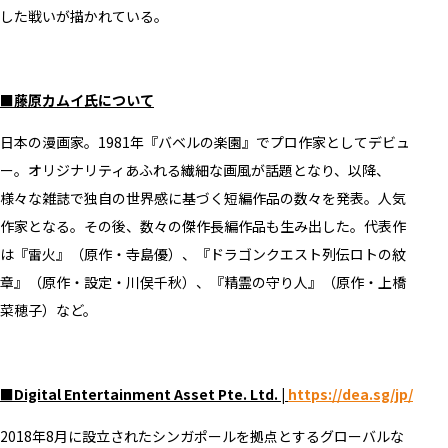
した戦いが描かれている。
■藤原カムイ氏について
日本の漫画家。1981年『バベルの楽園』でプロ作家としてデビュ
ー。オリジナリティあふれる繊細な画風が話題となり、以降、
様々な雑誌で独自の世界感に基づく短編作品の数々を発表。人気
作家となる。その後、数々の傑作長編作品も生み出した。代表作
は『雷火』（原作・寺島優）、『ドラゴンクエスト列伝ロトの紋
章』（原作・設定・川俣千秋）、『精霊の守り人』（原作・上橋
菜穂子）など。
■Digital Entertainment Asset Pte. Ltd. |
https://dea.sg/jp/
2018年8月に設立されたシンガポールを拠点とするグローバルな