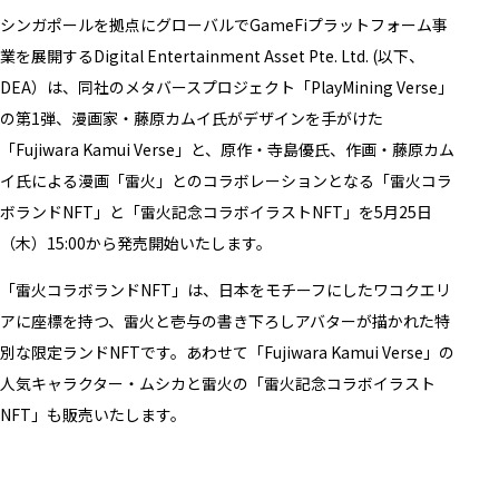
シンガポールを拠点にグローバルでGameFiプラットフォーム事
業を展開するDigital Entertainment Asset Pte. Ltd. (以下、
DEA）は、同社のメタバースプロジェクト「PlayMining Verse」
の第1弾、漫画家・藤原カムイ氏がデザインを手がけた
「Fujiwara Kamui Verse」と、原作・寺島優氏、作画・藤原カム
イ氏による漫画「雷火」とのコラボレーションとなる「雷火コラ
ボランドNFT」と「雷火記念コラボイラストNFT」を5月25日
（木）15:00から発売開始いたします。
「雷火コラボランドNFT」は、日本をモチーフにしたワコクエリ
アに座標を持つ、雷火と壱与の書き下ろしアバターが描かれた特
別な限定ランドNFTです。あわせて「Fujiwara Kamui Verse」の
人気キャラクター・ムシカと雷火の「雷火記念コラボイラスト
NFT」も販売いたします。