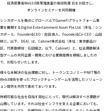
経済産業省Web3.0政策推進室の板垣和夏 氏をお招きし、
オンラインセミナーを共同開催
シンガポールを拠点にグローバルでGameFiプラットフォーム事
業を展開するDigital Entertainment Asset Pte.Ltd.（本社：シン
ガポール、Founder&CEO：吉田 直人、Founder&Co-CEO：山田
耕三、以下、DEA）は、Cabinet株式会社（本社：東京都品川
区、代表取締役：石田陽之、以下、Cabinet）と、社会課題解決
型ゲームの共同企画・開発における業務提携を締結しましたの
で、お知らせいたします。
様々な未解決の社会課題に対し、トークンエコノミーやNFT等の
Web3技術を使ったブロックチェーンゲームを活用したソリューシ
ョン提供を共同で進めてまいります。
持続可能な社会を目指す両社にとって、現代は解決すべき課題が
山積しています。それは社会インフラを支える企業においても、
行政においても、各種団体においても同様です。そうした社会課