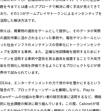
題を今までとは違ったアプローチで解決に導く手法が見えてきて
おり、その1つがゲームプレイやトークンによるインセンティブを
活用した解決方法です。
例えば、廃棄物の選別をゲームとして提供し、そのデータが実際
の選別作業に活かされるといった事例や、電柱やマンホールとい
った社会インフラのメンテナンスの効率化にトークンインセンテ
ィブを活用する事例、また、正確な地図情報を提供するためにト
ークンを活用する事例や空気を測る器具を設置することで大気汚
染を可視化し地域を評価できるようにするプロジェクトなどが世
界中で試みられています。
DEAは、エンターテインメントの力で世の中を豊かにするという
理念の下、ブロックチェーンゲームを展開しながら、Play to
Earnゲームの仕組みを障がい者の就労支援に活用するなど、積極
的に社会課題の解決に取り組んでいます。この度、Cabinetが培
ってきたWeb3プロダクトの企画・開発のノウハウとDEAが構築し