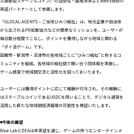
ル連動型ステーブルコイン）の送受信・越境決済などWeb3技術の
実証パートナーとして参画します。
「GLOCAL AGENTS – ご当地ひみつ結社」は、地元企業や自治体
から出されるPR拡散協力などの簡単なミッションを、ユーザーが
毎日数分程度でこなし、ポイントを獲得しながら地域と関わる
「ポイ活ゲーム」です。
函館市・新潟市・沼津市の各地域ごとに“ひみつ結社”と称するコ
ミュニティを組成。各地域の結社間で競い合う団体戦を実施し、
ゲーム感覚で地域間交流と活性化を図ってまいります。
ユーザーには獲得ポイントに応じて報酬が付与され、その報酬に
はステーブルコインであるUSDCを用いることで、デジタル通貨を
活用した新たな地域間経済循環の可能性を検証いたします。
◾️今後の展望
Blue LabとDEAは本実証を通じ、ゲームの持つエンターテインメ