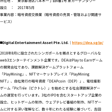
所在地： 東京都港区六本木一丁目6番1号 泉ガーデンタワー
設立 ： 2017年5月
事業内容：暗号資産交換業（暗号資産の売買・管理および関連サ
ービス）
◼️Digital Entertainment Asset Pte. Ltd.｜
https://dea.sg/jp/
2018年8月に設立されたシンガポールを拠点とするグローバルな
web3エンターテインメント企業です。DEAはPlay to Earnゲーム
の開発会社であり、課題解決ゲームプラットフォーム
「PlayMining」、NFTマーケットプレイス「PlayMining
NFT」、自社発行の暗号資産「DEAPcoin（DEP）」、電柱撮影
ゲーム「PicTrée（ピクトレ）」を始めとする社会課題解決ゲー
ムの運営を行っています。3社のIPOを含むスタートアップ企業の
設立、ヒットゲームの制作、ウェブテレビ番組の制作、NFTゲー
ムに対する深い理解など、数十年にわたる経験に基づいて、吉田