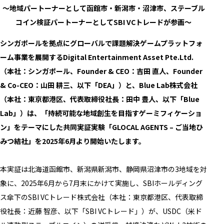
～地域パートーナーとして函館市・新潟市・沼津市、ステーブル
コイン検証パートーナーとしてSBI VCトレードが参画～
シンガポールを拠点にグローバルで課題解決ゲームプラットフォ
ーム事業を展開するDigital Entertainment Asset Pte.Ltd.
（本社：シンガポール、Founder & CEO：吉田 直人、Founder
& Co-CEO：山田 耕三、以下「DEA」）と、Blue Lab株式会社
（本社：東京都港区、代表取締役社長：田中 豊人、以下「Blue
Lab」）は、「持続可能な地域創生を目指すゲーミフィケーショ
ン」をテーマにした共同実証実験「GLOCAL AGENTS – ご当地ひ
みつ結社」を2025年6月より開始いたします。
本実証は北海道函館市、新潟県新潟市、静岡県沼津市の3地域を対
象に、2025年6月から7月末にかけて実施し、SBIホールディング
ス傘下のSBI VCトレード株式会社（本社：東京都港区、代表取締
役社長：近藤 智彦、以下「SBI VCトレード」）が、USDC（米ド